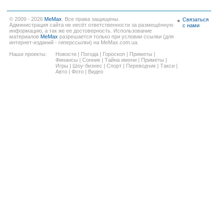
© 2009 - 2026
MeMax
. Все права защищены.
Связаться
Администрация сайта не несёт ответственности за размещённую
с нами
информацию, а так же ее достоверность. Использование
материалов
MeMax
разрешается только при условии ссылки (для
интернет-изданий - гиперссылки) на MeMax.com.ua.
Наши проекты:
Новости
|
Погода
|
Гороскоп
|
Приметы
|
Финансы
|
Сонник
|
Тайна имени
|
Приметы
|
Игры
|
Шоу-бизнес
|
Спорт
|
Переводчик
|
Такси
|
Авто
|
Фото
|
Видео