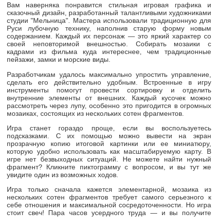
Вам наверняка понравится стильная игровая графика и
сказочный дизайн, разработанный талантливыми художниками
студии "Мельница". Мастера использовали традиционную для
Руси лубочную технику, наполнив старую форму новым
содержанием. Каждый их персонаж — это яркий характер со
своей неповторимой внешностью. Собирать мозаики с
кадрами из фильма куда интереснее, чем традиционные
пейзажи, замки и морские виды.
Разработчикам удалось максимально упростить управление,
сделать его действительно удобным. Встроенные в игру
инструменты помогут провести сортировку и отделить
внутренние элементы от внешних. Каждый кусочек можно
рассмотреть через лупу, особенно это пригодится в огромных
мозаиках, состоящих из нескольких сотен фрагментов.
Игра станет гораздо проще, если вы воспользуетесь
подсказками. С их помощью можно вывести на экран
прозрачную копию итоговой картинки или ее миниатюру,
которую удобно использовать как масштабируемую карту. В
игре нет безвыходных ситуаций. Не можете найти нужный
фрагмент? Кликните пиктограмму с вопросом, и вы тут же
увидите один из возможных ходов.
Игра только сначала кажется элементарной, мозаика из
нескольких сотен фрагментов требует самого серьезного к
себе отношения и максимальной сосредоточенности. Но игра
стоит свеч! Пара часов усердного труда — и вы получите