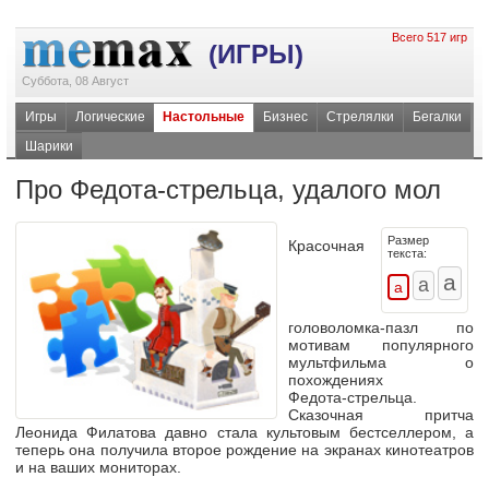
Всего 517 игр
(ИГРЫ)
Суббота, 08 Август
Игры
Логические
Настольные
Бизнес
Стрелялки
Бегалки
Шарики
Про Федота-стрельца, удалого мол
Размер
Красочная
текста:
головоломка-пазл
по
мотивам популярного
мультфильма о
похождениях
Федота-стрельца
.
Сказочная притча
Леонида Филатова давно стала культовым бестселлером, а
теперь она получила второе рождение на экранах кинотеатров
и на ваших мониторах.