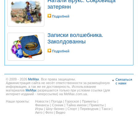
Натали Брукс. Сокровища
затерянн
Подробней
Записки волшебника.
Заколдованны
Подробней
© 2009 - 2026
MeMax
. Все права защищены.
Связаться
Администрация сайта не несёт ответственности за размещённую
с нами
информацию, а так же ее достоверность. Использование
материалов
MeMax
разрешается только при условии ссылки (для
интернет-изданий - гиперссылки) на MeMax.com.ua.
Наши проекты:
Новости
|
Погода
|
Гороскоп
|
Приметы
|
Финансы
|
Сонник
|
Тайна имени
|
Приметы
|
Игры
|
Шоу-бизнес
|
Спорт
|
Переводчик
|
Такси
|
Авто
|
Фото
|
Видео