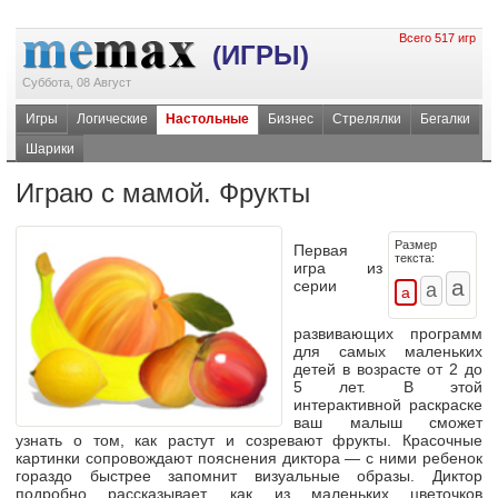
Всего 517 игр
(ИГРЫ)
Суббота, 08 Август
Игры
Логические
Настольные
Бизнес
Стрелялки
Бегалки
Шарики
Играю с мамой. Фрукты
Размер
Первая
текста:
игра из
серии
развивающих программ
для самых маленьких
детей в возрасте от 2 до
5 лет. В этой
интерактивной раскраске
ваш малыш сможет
узнать о том, как растут и созревают фрукты. Красочные
картинки сопровождают пояснения диктора — с ними ребенок
гораздо быстрее запомнит визуальные образы. Диктор
подробно рассказывает, как из маленьких цветочков