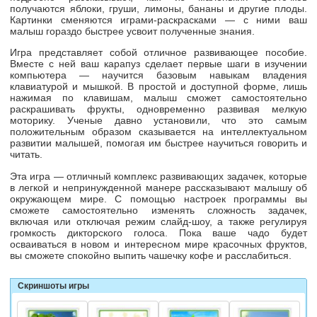
получаются яблоки, груши, лимоны, бананы и другие плоды.
Картинки сменяются
играми-раскрасками
— с ними ваш
малыш гораздо быстрее усвоит полученные знания.
Игра представляет собой отличное развивающее пособие.
Вместе с ней ваш карапуз сделает первые шаги в изучении
компьютера — научится базовым навыкам владения
клавиатурой и мышкой. В простой и доступной форме, лишь
нажимая по клавишам, малыш сможет самостоятельно
раскрашивать фрукты, одновременно развивая мелкую
моторику. Ученые давно установили, что это самым
положительным образом сказывается на интеллектуальном
развитии малышей, помогая им быстрее научиться говорить и
читать.
Эта игра — отличный комплекс развивающих задачек, которые
в легкой и непринужденной манере рассказывают малышу об
окружающем мире. С помощью настроек программы вы
сможете самостоятельно изменять сложность задачек,
включая или отключая режим
слайд-шоу
, а также регулируя
громкость дикторского голоса. Пока ваше чадо будет
осваиваться в новом и интересном мире красочных фруктов,
вы сможете спокойно выпить чашечку кофе и расслабиться.
Скриншоты игры