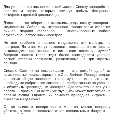
Для успешного выполнения своей миссии Снежку понадобятся
веревка и кирка, которые помогут добыть бесценные
артефакты древней цивилизации.
Далеко не все аборигены оказались рады визиту полярного
медвежонка. Лабиринты затерянного города зорко стережет
личная гвардия фараонов — многочисленные войска
агрессивно настроенных монстров.
Но для храброго и ловкого медвежонка эти монстры не
преграда. Да и как могут остановить настоящего охотника за
сокровищами наряженные в истлевшие лохмотья мумии?
Впереди нашего героя ждет более шестидесяти уровней
разной степени сложности, разделенные на три игровых
эпизода.
Снежок. Охотник за сокровищами
— это римейк одной из
самых первых компьютерных игр Gold Sprinter. Правда, роднит
их только общая концепция: главному герою игры все также
необходимо собрать все сокровища, разбросанные по уровню,
и обхитрить кровожадных монстров. Сделать это не так уж и
просто — противники не так уж глупы, как может показаться на
первый взгляд. Одолеть их поможет природная хитрость и
смекалка медвежонка.
От не слишком поворотливого монстра можно попросту
убежать, а можно воспользоваться специальным бонусом —