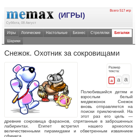
Всего 517 игр
(ИГРЫ)
Суббота, 08 Август
Игры
Логические
Настольные
Бизнес
Стрелялки
Бегалки
Шарики
Снежок. Охотник за сокровищами
Размер
текста:
Полюбившийся детям и
взрослым белый
медвежонок Снежок
вновь отправляется на
поиски приключений. На
этот раз его цель —
древние сокровища фараонов, спрятанные в заброшенных
лабиринтах. Египет встретил нашего археолога
величественными пирамидами и обветренным изваянием
сфинкса.