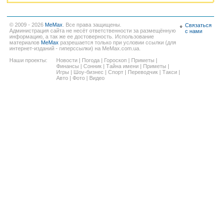
© 2009 - 2026
MeMax
. Все права защищены.
Связаться
Администрация сайта не несёт ответственности за размещённую
с нами
информацию, а так же ее достоверность. Использование
материалов
MeMax
разрешается только при условии ссылки (для
интернет-изданий - гиперссылки) на MeMax.com.ua.
Наши проекты:
Новости
|
Погода
|
Гороскоп
|
Приметы
|
Финансы
|
Сонник
|
Тайна имени
|
Приметы
|
Игры
|
Шоу-бизнес
|
Спорт
|
Переводчик
|
Такси
|
Авто
|
Фото
|
Видео