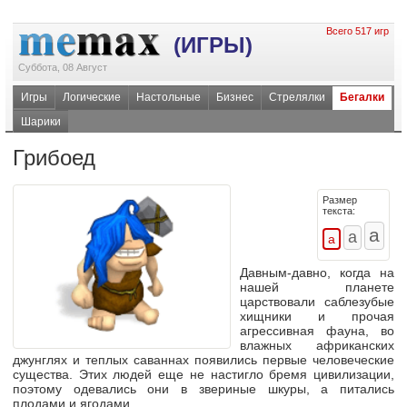
Всего 517 игр
(ИГРЫ)
Суббота, 08 Август
Игры
Логические
Настольные
Бизнес
Стрелялки
Бегалки
Шарики
Грибоед
Размер
текста:
Давным-давно
, когда на
нашей планете
царствовали саблезубые
хищники и прочая
агрессивная фауна, во
влажных африканских
джунглях и теплых саваннах появились первые человеческие
существа. Этих людей еще не настигло бремя цивилизации,
поэтому одевались они в звериные шкуры, а питались
плодами и ягодами.