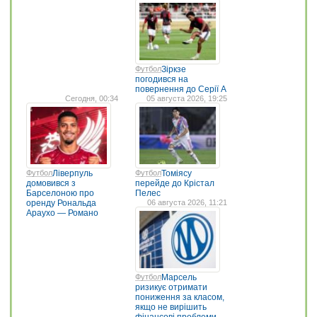
Футбол
Зіркзе
погодився на
повернення до Серії А
Сегодня, 00:34
05 августа 2026, 19:25
Футбол
Ліверпуль
Футбол
Томіясу
домовився з
перейде до Крістал
Барселоною про
Пелес
оренду Рональда
06 августа 2026, 11:21
Араухо — Романо
Футбол
Марсель
ризикує отримати
пониження за класом,
якщо не вирішить