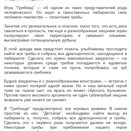
Игра "
Грибоед
" — об одном из таких представителей рода
человеческого. Он ищет в таинственных лабиринтах свое
любимое лакомство — гигантские грибы.
Занятие это увлекательное и опасное: мало того, что есть риск
свалиться в пропасть, так еще и разнообразные хищники зорко
патрулируют свою территорию и сверкают клыками,
высматривая потенциальную добычу.
В этой аркаде вам предстоит помочь улыбчивому троглодиту
найти все грибы и собрать все драгоценности, находящиеся в
лабиринте. Сделать это нужно максимально аккуратно — на
некоторых уровнях среди грибов попадаются и ядовитые
поганки, которые и сами не прочь попробовать на зуб
зазевавшегося грибника.
Будьте аккуратны и с разнообразными монстрами, — встреча с
ними грозит потерей одной жизни. Но и наш веселый герой
тоже не лыком шит: на врага он может сбросить булыжник.
Против такого весомого аргумента ни один саблезубый хищник
возразить уже ничего не сможет.
В "
Грибоеде
" предусмотрено три игровых режима. В самом
простом из них, "Детском", необходимо найти выход из
лабиринта и, попутно, собрать все драгоценности и грибы.
Сделать это с первого раза получается далеко не всегда.
Некоторые грибы при приближении нашего героя