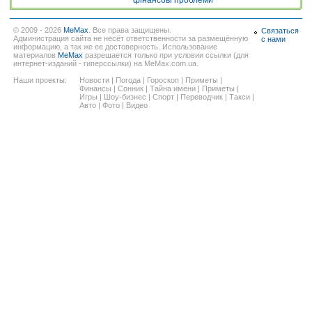
фінансові проблеми
© 2009 - 2026
MeMax
. Все права защищены.
Связаться
Администрация сайта не несёт ответственности за размещённую
с нами
информацию, а так же ее достоверность. Использование
материалов
MeMax
разрешается только при условии ссылки (для
интернет-изданий - гиперссылки) на MeMax.com.ua.
Наши проекты:
Новости
|
Погода
|
Гороскоп
|
Приметы
|
Финансы
|
Сонник
|
Тайна имени
|
Приметы
|
Игры
|
Шоу-бизнес
|
Спорт
|
Переводчик
|
Такси
|
Авто
|
Фото
|
Видео