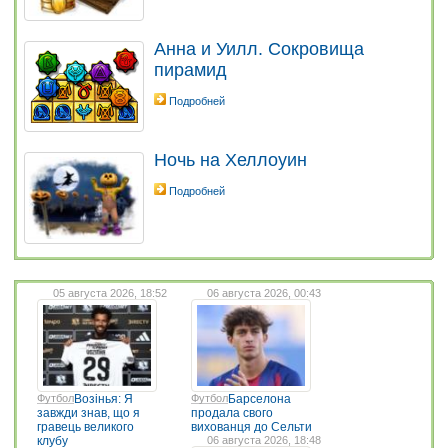
Анна и Уилл. Сокровища
пирамид
Подробней
Ночь на Хеллоуин
Подробней
05 августа 2026, 18:52
06 августа 2026, 00:43
Футбол
Возінья: Я
Футбол
Барселона
завжди знав, що я
продала свого
гравець великого
вихованця до Сельти
клубу
06 августа 2026, 18:48