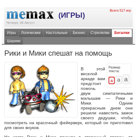
Всего 517 игр
(ИГРЫ)
Четверг, 06 Август
Игры
Логические
Настольные
Бизнес
Стрелялки
Бегалки
Шарики
Рики и Мики спешат на помощь
Размер
В этой
текста:
веселой
аркаде вам
предстоит
помочь
двум симпатичными
малышам — Рики и
Мики. Одним
прекрасным днем они
решили навестить замок
своего дедушки, чтобы
посмотреть на красочный фейерверк, который он приготовил
для своих внуков.
Но когда Рики и Мики пришли в старинный дворец, то