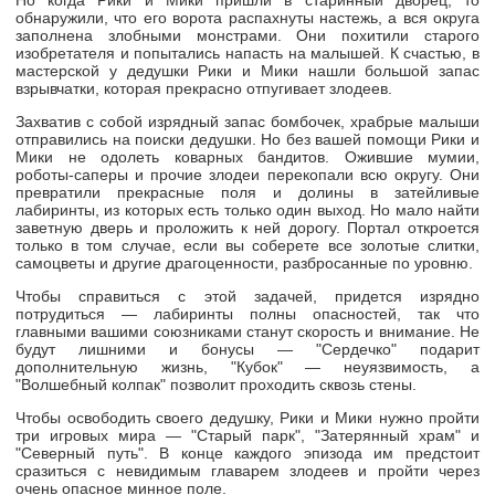
обнаружили, что его ворота распахнуты настежь, а вся округа
заполнена злобными монстрами. Они похитили старого
изобретателя и попытались напасть на малышей. К счастью, в
мастерской у дедушки Рики и Мики нашли большой запас
взрывчатки, которая прекрасно отпугивает злодеев.
Захватив с собой изрядный запас бомбочек, храбрые малыши
отправились на поиски дедушки. Но без вашей помощи Рики и
Мики не одолеть коварных бандитов. Ожившие мумии,
роботы-саперы
и прочие злодеи перекопали всю округу. Они
превратили прекрасные поля и долины в затейливые
лабиринты, из которых есть только один выход. Но мало найти
заветную дверь и проложить к ней дорогу. Портал откроется
только в том случае, если вы соберете все золотые слитки,
самоцветы и другие драгоценности, разбросанные по уровню.
Чтобы справиться с этой задачей, придется изрядно
потрудиться — лабиринты полны опасностей, так что
главными вашими союзниками станут скорость и внимание. Не
будут лишними и бонусы — "Сердечко" подарит
дополнительную жизнь, "Кубок" — неуязвимость, а
"Волшебный колпак" позволит проходить сквозь стены.
Чтобы освободить своего дедушку, Рики и Мики нужно пройти
три игровых мира — "Старый парк", "Затерянный храм" и
"Северный путь". В конце каждого эпизода им предстоит
сразиться с невидимым главарем злодеев и пройти через
очень опасное минное поле.