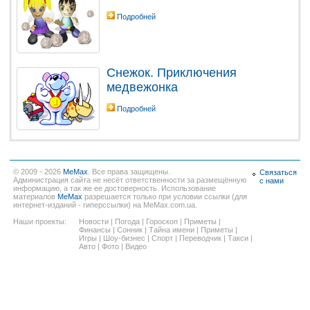
Подробней
Снежок. Приключения
медвежонка
Подробней
© 2009 - 2026
MeMax
. Все права защищены.
Связаться
Администрация сайта не несёт ответственности за размещённую
с нами
информацию, а так же ее достоверность. Использование
материалов
MeMax
разрешается только при условии ссылки (для
интернет-изданий - гиперссылки) на MeMax.com.ua.
Наши проекты:
Новости
|
Погода
|
Гороскоп
|
Приметы
|
Финансы
|
Сонник
|
Тайна имени
|
Приметы
|
Игры
|
Шоу-бизнес
|
Спорт
|
Переводчик
|
Такси
|
Авто
|
Фото
|
Видео