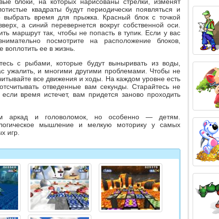
вые блоки, на которых нарисованы стрелки, изменят
отистые квадраты будут периодически появляться и
о выбрать время для прыжка. Красный блок с точкой
верх, а синий перевернется вокруг собственной оси.
ть маршрут так, чтобы не попасть в тупик. Если у вас
внимательно посмотрите на расположение блоков,
 воплотить ее в жизнь.
тесь с рыбами, которые будут выныривать из воды,
ас ужалить, и многими другими проблемами. Чтобы не
считывайте все движения и ходы. На каждом уровне есть
отсчитывать отведенные вам секунды. Старайтесь не
 если время истечет, вам придется заново проходить
ям аркад и головоломок, но особенно — детям.
 логическое мышление и мелкую моторику у самых
х игр.