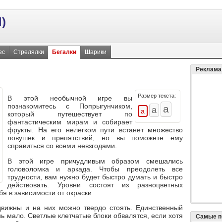
)
ес
Стрелялки
Бегалки
Шарики
Реклама
Размер текста:
В этой необычной игре вы
познакомитесь с
Попрыгунчиком
,
который путешествует по
фантастическим мирам и собирает
фрукты. На его нелегком пути встанет множество
ловушек и препятствий, но вы поможете ему
справиться со всеми невзгодами.
В этой игре причудливым образом смешались
головоломка и аркада. Чтобы преодолеть все
трудности, вам нужно будет быстро думать и быстро
действовать. Уровни состоят из разноцветных
бя в зависимости от окраски.
вижны и на них можно твердо стоять. Единственный
нь мало. Светлые клетчатые блоки обвалятся, если хотя
Самые п