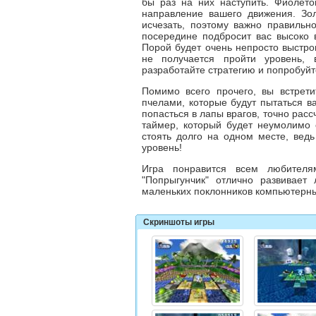
бы раз на них наступить. Фиолето
направление вашего движения. Зол
исчезать, поэтому важно правильн
посередине подбросит вас высоко в
Порой будет очень непросто выстрои
не получается пройти уровень, 
разработайте стратегию и попробуйте
Помимо всего прочего, вы встрети
пчелами, которые будут пытаться в
попасться в лапы врагов, точно рас
таймер, который будет неумолимо 
стоять долго на одном месте, ведь
уровень!
Игра понравится всем любител
"
Попрыгунчик
" отлично развивает
маленьких поклонников компьютерны
Скриншоты игры