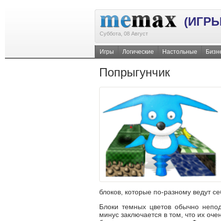
(ИГРЫ
Суббота, 08 Август
Игры
Логические
Настольные
Бизн
Попрыгунчик
блоков, которые
по-разному
ведут се
Блоки темных цветов обычно непод
минус заключается в том, что их оче