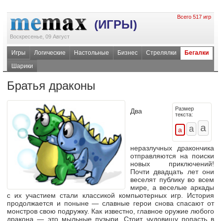
Всего 517 игр
(ИГРЫ)
Воскресенье, 09 Август
Игры
Логические
Настольные
Бизнес
Стрелялки
Бегалки
Шарики
Братья драконы
Размер
Два
текста:
неразлучных дракончика
отправляются на поиски
новых приключений!
Почти двадцать лет они
веселят публику во всем
мире, а веселые аркады
с их участием стали классикой компьютерных игр. История
продолжается и поныне — славные герои снова спасают от
монстров свою подружку. Как известно, главное оружие любого
дракона — это мыльные пузыри. Стоит чудовищу попасть в