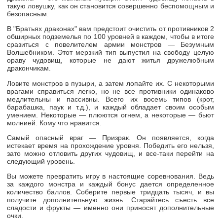
такую ловушку, как он становится совершенно беспомощным и
безопасным.
В "Братьях драконах" вам предстоит очистить от противников 2
обширных подземелья по 100 уровней в каждом, чтобы в итоге
сразиться с повелителем армии монстров — Безумным
Волшебником. Этот мерзкий тип выпустил на свободу целую
ораву чудовищ, которые не дают житья дружелюбным
дракончикам.
Ловите монстров в пузыри, а затем лопайте их. С некоторыми
врагами справиться легко, но не все противники одинаково
медлительны и пассивны. Всего их восемь типов (крот,
барабашка, паук и т.д.), и каждый обладает своим особым
умением. Некоторые — плюются огнем, а некоторые — бьют
молнией. Кому что нравится.
Самый опасный враг — Призрак. Он появляется, когда
истекает время на прохождение уровня. Победить его нельзя,
зато можно отловить других чудовищ, и
все-таки
перейти на
следующий уровень.
Вы можете превратить игру в настоящие соревнования. Ведь
за каждого монстра и каждый бонус дается определенное
количество баллов. Соберите первые тридцать тысяч, и вы
получите дополнительную жизнь. Старайтесь съесть все
сладости и фрукты — именно они приносят дополнительные
очки.