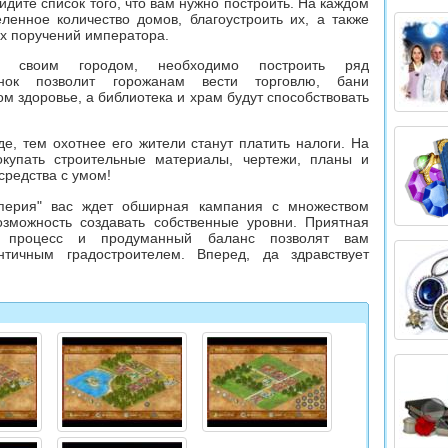
идите список того, что вам нужно построить. На каждом
ленное количество домов, благоустроить их, а также
х поручений императора.
 своим городом, необходимо построить ряд
ынок позволит горожанам вести торговлю, бани
м здоровье, а библиотека и храм будут способствовать
е, тем охотнее его жители станут платить налоги. На
купать строительные материалы, чертежи, планы и
средства с умом!
перия
" вас ждет обширная кампания с множеством
зможность создавать собственные уровни. Приятная
ой процесс и продуманный баланс позволят вам
нтичным градостроителем. Вперед, да здравствует