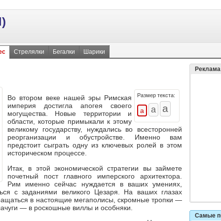
)
ес
Стрелялки
Бегалки
Шарики
Реклама
Размер текста:
Во втором веке нашей эры
Римская
империя
достигла апогея своего
могущества. Новые территории и
области, которые примыкали к этому
великому государству, нуждались во всесторонней
реорганизации и обустройстве. Именно вам
предстоит сыграть одну из ключевых ролей в этом
историческом процессе.
Итак, в этой экономической стратегии вы займете
почетный пост главного имперского архитектора.
Рим именно сейчас нуждается в ваших умениях,
ься с заданиями великого Цезаря. На ваших глазах
ращаться в настоящие мегаполисы, скромные тропки —
лачуги — в роскошные виллы и особняки.
Самые п