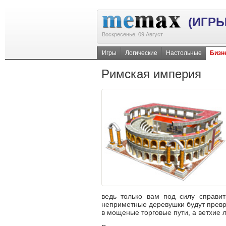
(ИГРЫ
Воскресенье, 09 Август
Игры
Логические
Настольные
Бизн
Римская империя
ведь только вам под силу справит
неприметные деревушки будут прев
в мощеные торговые пути, а ветхие 