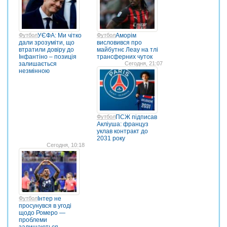
Футбол
УЄФА: Ми чітко
Футбол
Аморім
дали зрозуміти, що
висловився про
втратили довіру до
майбутнє Леау на тлі
Інфантіно – позиція
трансферних чуток
залишається
Сегодня, 21:07
незмінною
Футбол
ПСЖ підписав
Акліуша: француз
уклав контракт до
2031 року
Сегодня, 10:18
Футбол
Інтер не
просунувся в угоді
щодо Ромеро —
проблеми