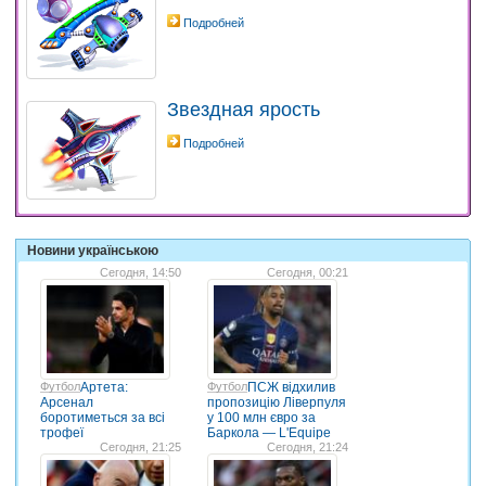
Подробней
Звездная ярость
Подробней
Новини українською
Сегодня, 14:50
Сегодня, 00:21
Футбол
Артета:
Футбол
ПСЖ відхилив
Арсенал
пропозицію Ліверпуля
боротиметься за всі
у 100 млн євро за
трофеї
Баркола — L'Equipe
Сегодня, 21:25
Сегодня, 21:24