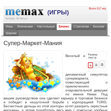
Всего 517 игр
(ИГРЫ)
Четверг, 06 Август
Игры
Логические
Настольные
Бизнес
Стрелялки
Бегалки
Шарики
Супер-Маркет-Мания
Размер
Веселый и
текста:
динамичный симулятор
супермаркета,
повествующий о
приключениях
очаровательной девушки
по имени Никки. Под
вашим руководством она сделает карьеру в торговом бизнесе
и победит в нешуточной борьбе с корпорацией TORG.
Бесчестные дельцы из этой конторы хотят разорить окрестные
магазины, а затем поработить весь мир с помощью злобных