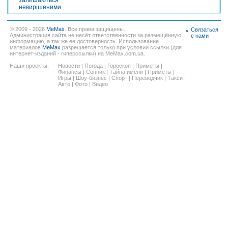
залишаються
невирішеними
© 2009 - 2026
MeMax
. Все права защищены.
Связаться
Администрация сайта не несёт ответственности за размещённую
с нами
информацию, а так же ее достоверность. Использование
материалов
MeMax
разрешается только при условии ссылки (для
интернет-изданий - гиперссылки) на MeMax.com.ua.
Наши проекты:
Новости
|
Погода
|
Гороскоп
|
Приметы
|
Финансы
|
Сонник
|
Тайна имени
|
Приметы
|
Игры
|
Шоу-бизнес
|
Спорт
|
Переводчик
|
Такси
|
Авто
|
Фото
|
Видео