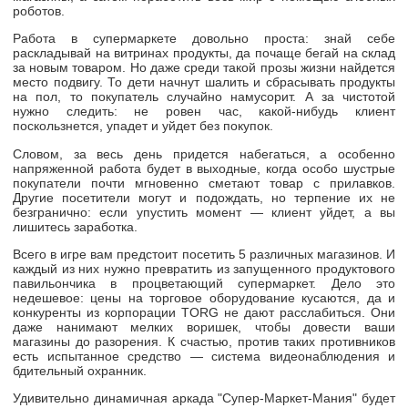
роботов.
Работа в супермаркете довольно проста: знай себе
раскладывай на витринах продукты, да почаще бегай на склад
за новым товаром. Но даже среди такой прозы жизни найдется
место подвигу. То дети начнут шалить и сбрасывать продукты
на пол, то покупатель случайно намусорит. А за чистотой
нужно следить: не ровен час,
какой-нибудь
клиент
поскользнется, упадет и уйдет без покупок.
Словом, за весь день придется набегаться, а особенно
напряженной работа будет в выходные, когда особо шустрые
покупатели почти мгновенно сметают товар с прилавков.
Другие посетители могут и подождать, но терпение их не
безгранично: если упустить момент — клиент уйдет, а вы
лишитесь заработка.
Всего в игре вам предстоит посетить 5 различных магазинов. И
каждый из них нужно превратить из запущенного продуктового
павильончика в процветающий супермаркет. Дело это
недешевое: цены на торговое оборудование кусаются, да и
конкуренты из корпорации TORG не дают расслабиться. Они
даже нанимают мелких воришек, чтобы довести ваши
магазины до разорения. К счастью, против таких противников
есть испытанное средство — система видеонаблюдения и
бдительный охранник.
Удивительно динамичная аркада "
Супер-Маркет
-Мания" будет