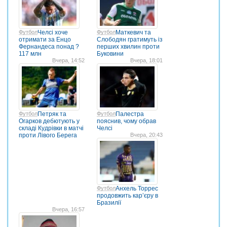
Футбол
Челсі хоче
Футбол
Маткевич та
отримати за Енцо
Слободян гратимуть із
Фернандеса понад ?
перших хвилин проти
117 млн
Буковини
Вчера, 14:52
Вчера, 18:01
Футбол
Петряк та
Футбол
Палестра
Огарков дебютують у
пояснив, чому обрав
складі Кудрівки в матчі
Челсі
проти Лівого Берега
Вчера, 20:43
Футбол
Анхель Торрес
продовжить кар’єру в
Бразилії
Вчера, 16:57