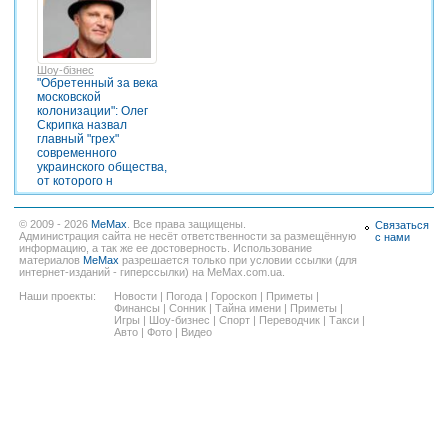
Шоу-бізнес
"Обретенный за века
московской
колонизации": Олег
Скрипка назвал
главный "грех"
современного
украинского общества,
от которого н
© 2009 - 2026
MeMax
. Все права защищены.
Связаться
Администрация сайта не несёт ответственности за размещённую
с нами
информацию, а так же ее достоверность. Использование
материалов
MeMax
разрешается только при условии ссылки (для
интернет-изданий - гиперссылки) на MeMax.com.ua.
Наши проекты:
Новости
|
Погода
|
Гороскоп
|
Приметы
|
Финансы
|
Сонник
|
Тайна имени
|
Приметы
|
Игры
|
Шоу-бизнес
|
Спорт
|
Переводчик
|
Такси
|
Авто
|
Фото
|
Видео