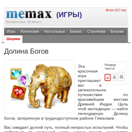
Всего 517 игр
(ИГРЫ)
Воскресенье, 09 Август
Игры
Логические
Настольные
Бизнес
Стрелялки
Бегалки
Шарики
Долина Богов
Размер
Эта
текста:
красочная
игра
приглашает
вас в
увлекательное
путешествие по
красивейшим местам
Древней Индии. Цель
этой экспедиции — найти
легендарную Долину
богов, затерянную в труднодоступном районе Гималаев.
Вас ожидает долгий путь, полный непростых испытаний. Чтобы
добраться до желанной цели, нужно решить множество