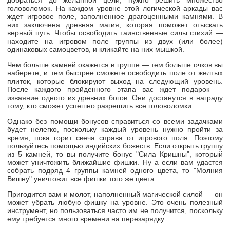
головоломок. На каждом уровне этой логической аркады вас
ждет игровое поле, заполненное драгоценными камнями. В
них заключена древняя магия, которая поможет отыскать
верный путь. Чтобы освободить таинственные силы стихий —
находите на игровом поле группы из двух (или более)
одинаковых самоцветов, и кликайте на них мышкой.
Чем больше камней окажется в группе — тем больше очков вы
наберете, и тем быстрее сможете освободить поле от желтых
плиток, которые блокируют выход на следующий уровень.
После каждого пройденного этапа вас ждет подарок —
изваяние одного из древних богов. Они достанутся в награду
тому, кто сможет успешно разрешить все головоломки.
Однако без помощи бонусов справиться со всеми задачками
будет нелегко, поскольку каждый уровень нужно пройти за
время, пока горит свеча справа от игрового поля. Поэтому
пользуйтесь помощью индийских божеств. Если открыть группу
из 5 камней, то вы получите бонус "Сила Кришны", который
может уничтожить ближайшие фишки. Ну а если вам удастся
собрать подряд 4 группы камней одного цвета, то "Молния
Вишну" уничтожит все фишки того же цвета.
Пригодится вам и молот, наполненный магической силой — он
может убрать любую фишку на уровне. Это очень полезный
инструмент, но пользоваться часто им не получится, поскольку
ему требуется много времени на перезарядку.