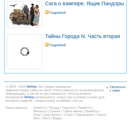
Сага о вампире. Ящик Пандоры
Подробней
Тайны Города N. Часть вторая
Подробней
© 2009 - 2026
MeMax
. Все права защищены.
Связаться
Администрация сайта не несёт ответственности за размещённую
с нами
информацию, а так же ее достоверность. Использование
материалов
MeMax
разрешается только при условии ссылки (для
интернет-изданий - гиперссылки) на MeMax.com.ua.
Наши проекты:
Новости
|
Погода
|
Гороскоп
|
Приметы
|
Финансы
|
Сонник
|
Тайна имени
|
Приметы
|
Игры
|
Шоу-бизнес
|
Спорт
|
Переводчик
|
Такси
|
Авто
|
Фото
|
Видео