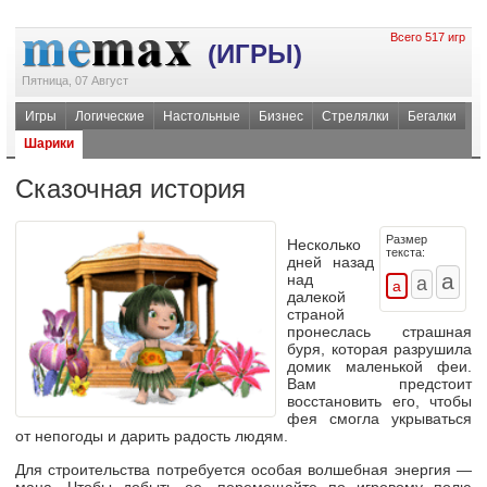
Всего 517 игр
(ИГРЫ)
Пятница, 07 Август
Игры
Логические
Настольные
Бизнес
Стрелялки
Бегалки
Шарики
Сказочная история
Размер
Несколько
текста:
дней назад
над
далекой
страной
пронеслась страшная
буря, которая разрушила
домик маленькой феи.
Вам предстоит
восстановить его, чтобы
фея смогла укрываться
от непогоды и дарить радость людям.
Для строительства потребуется особая волшебная энергия —
мана. Чтобы добыть ее, перемещайте по игровому полю