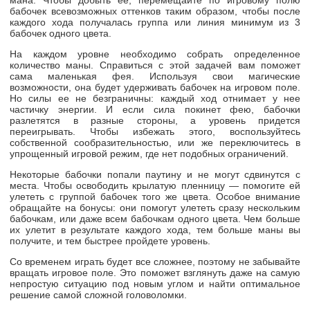
бабочек всевозможных оттенков таким образом, чтобы после
каждого хода получалась группа или линия минимум из 3
бабочек одного цвета.
На каждом уровне необходимо собрать определенное
количество маны. Справиться с этой задачей вам поможет
сама маленькая фея. Используя свои магические
возможности, она будет удерживать бабочек на игровом поле.
Но силы ее не безграничны: каждый ход отнимает у нее
частичку энергии. И если сила покинет фею, бабочки
разлетятся в разные стороны, а уровень придется
переигрывать. Чтобы избежать этого, воспользуйтесь
собственной сообразительностью, или же переключитесь в
упрощенный игровой режим, где нет подобных ограничений.
Некоторые бабочки попали паутину и не могут сдвинутся с
места. Чтобы освободить крылатую пленницу — помогите ей
улететь с группой бабочек того же цвета. Особое внимание
обращайте на бонусы: они помогут улететь сразу нескольким
бабочкам, или даже всем бабочкам одного цвета. Чем больше
их улетит в результате каждого хода, тем больше маны вы
получите, и тем быстрее пройдете уровень.
Со временем играть будет все сложнее, поэтому не забывайте
вращать игровое поле. Это поможет взглянуть даже на самую
непростую ситуацию под новым углом и найти оптимальное
решение самой сложной головоломки.