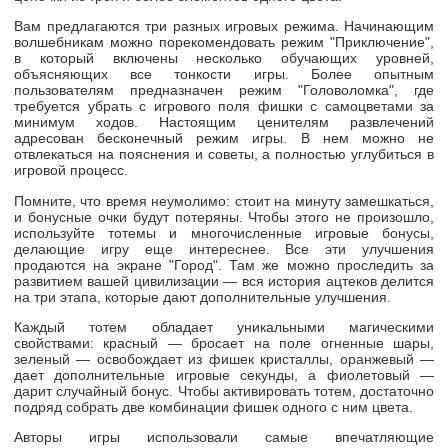
Вам предлагаются три разных игровых режима. Начинающим
волшебникам можно порекомендовать режим "Приключение",
в который включены несколько обучающих уровней,
объясняющих все тонкости игры. Более опытным
пользователям предназначен режим "Головоломка", где
требуется убрать с игрового поля фишки с самоцветами за
минимум ходов. Настоящим ценителям развлечений
адресован бесконечный режим игры. В нем можно не
отвлекаться на пояснения и советы, а полностью углубиться в
игровой процесс.
Помните, что время неумолимо: стоит на минуту замешкаться,
и бонусные очки будут потеряны. Чтобы этого не произошло,
используйте тотемы и многочисленные игровые бонусы,
делающие игру еще интереснее. Все эти улучшения
продаются на экране "Город". Там же можно проследить за
развитием вашей цивилизации — вся история ацтеков делится
на три этапа, которые дают дополнительные улучшения.
Каждый тотем обладает уникальными магическими
свойствами: красный — бросает на поле огненные шары,
зеленый — освобождает из фишек кристаллы, оранжевый —
дает дополнительные игровые секунды, а фиолетовый —
дарит случайный бонус. Чтобы активировать тотем, достаточно
подряд собрать две комбинации фишек одного с ним цвета.
Авторы игры использовали самые впечатляющие