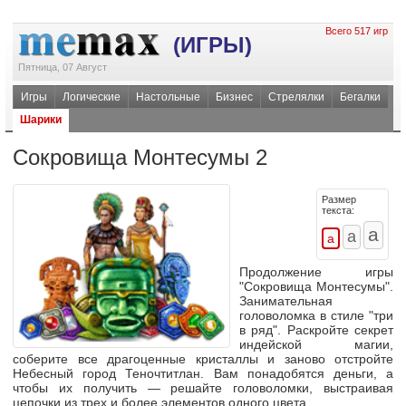
Всего 517 игр
(ИГРЫ)
Пятница, 07 Август
Игры
Логические
Настольные
Бизнес
Стрелялки
Бегалки
Шарики
Сокровища Монтесумы 2
Размер
текста:
Продолжение игры
"Сокровища Монтесумы".
Занимательная
головоломка в стиле "три
в ряд". Раскройте секрет
индейской магии,
соберите все драгоценные кристаллы и заново отстройте
Небесный город Теночтитлан. Вам понадобятся деньги, а
чтобы их получить — решайте головоломки, выстраивая
цепочки из трех и более элементов одного цвета.