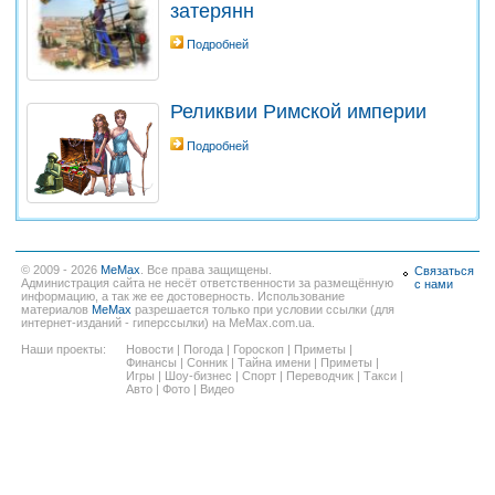
затерянн
Подробней
Реликвии Римской империи
Подробней
© 2009 - 2026
MeMax
. Все права защищены.
Связаться
Администрация сайта не несёт ответственности за размещённую
с нами
информацию, а так же ее достоверность. Использование
материалов
MeMax
разрешается только при условии ссылки (для
интернет-изданий - гиперссылки) на MeMax.com.ua.
Наши проекты:
Новости
|
Погода
|
Гороскоп
|
Приметы
|
Финансы
|
Сонник
|
Тайна имени
|
Приметы
|
Игры
|
Шоу-бизнес
|
Спорт
|
Переводчик
|
Такси
|
Авто
|
Фото
|
Видео