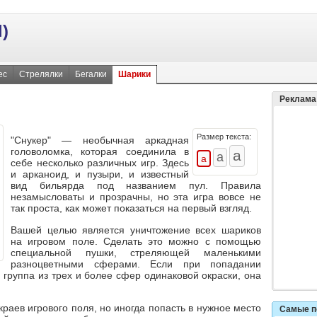
)
ес
Стрелялки
Бегалки
Шарики
Реклама
Размер текста:
"
Снукер
" — необычная аркадная
головоломка, которая соединила в
себе несколько различных игр. Здесь
и арканоид, и пузыри, и известный
вид бильярда под названием пул. Правила
незамысловаты и прозрачны, но эта игра вовсе не
так проста, как может показаться на первый взгляд.
Вашей целью является уничтожение всех шариков
на игровом поле. Сделать это можно с помощью
специальной пушки, стреляющей маленькими
разноцветными сферами. Если при попадании
 группа из трех и более сфер одинаковой окраски, она
краев игрового поля, но иногда попасть в нужное место
Самые п