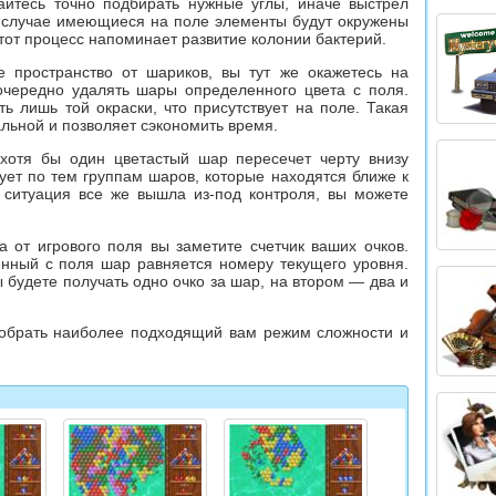
айтесь точно подбирать нужные углы, иначе выстрел
м случае имеющиеся на поле элементы будут окружены
тот процесс напоминает развитие колонии бактерий.
е пространство от шариков, вы тут же окажетесь на
чередно удалять шары определенного цвета с поля.
ь лишь той окраски, что присутствует на поле. Такая
льной и позволяет сэкономить время.
 хотя бы один цветастый шар пересечет черту внизу
дует по тем группам шаров, которые находятся ближе к
и ситуация все же вышла
из-под
контроля, вы можете
 от игрового поля вы заметите счетчик ваших очков.
енный с поля шар равняется номеру текущего уровня.
 будете получать одно очко за шар, на втором — два и
обрать наиболее подходящий вам режим сложности и