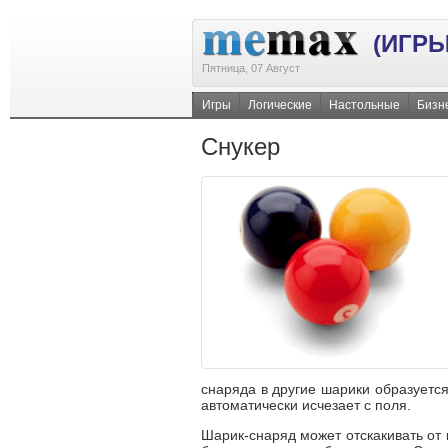
(ИГРЫ
Пятница, 07 Август
Игры
Логические
Настольные
Бизн
Снукер
снаряда в другие шарики образуется
автоматически исчезает с поля.
Шарик-снаряд
может отскакивать от 