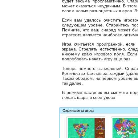
будет весьма проблематично. Стар
может оказаться неудачным. В это
слоем новых разноцветных шаров. Э
Если вам удалось очистить игрово
следующем уровне. Старайтесь поо
Помните, что ваш снаряд может быт
стратегия является наиболее оптима
Игра считается проигранной, если
экрана. Стрелять, естественно, сле
нижнему краю игрового поля. Есл
попробовать начать игру еще раз.
Теперь немного вычислений. Справа
Количество баллов за каждый удал
Таким образом, на первом уровне вы
так далее.
В режиме настроек вы сможете под
лопать шары в свое удово
Скриншоты игры