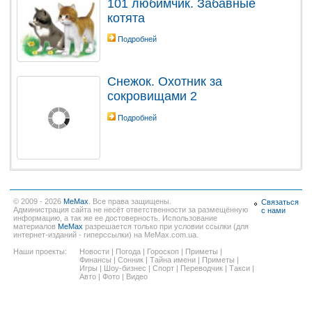
101 любимчик. Забавные
котята
Подробней
Снежок. Охотник за
сокровищами 2
Подробней
© 2009 - 2026
MeMax
. Все права защищены.
Связаться
Администрация сайта не несёт ответственности за размещённую
с нами
информацию, а так же ее достоверность. Использование
материалов
MeMax
разрешается только при условии ссылки (для
интернет-изданий - гиперссылки) на MeMax.com.ua.
Наши проекты:
Новости
|
Погода
|
Гороскоп
|
Приметы
|
Финансы
|
Сонник
|
Тайна имени
|
Приметы
|
Игры
|
Шоу-бизнес
|
Спорт
|
Переводчик
|
Такси
|
Авто
|
Фото
|
Видео