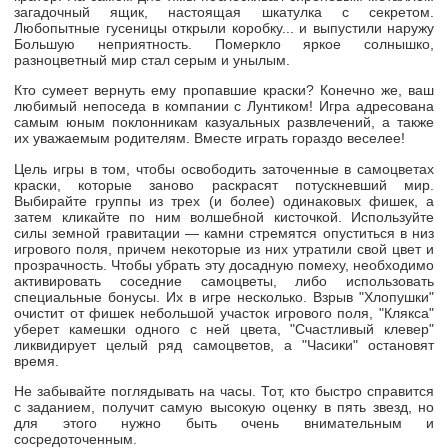
загадочный ящик, настоящая шкатулка с секретом.
Любопытные гусеницы открыли коробку... и выпустили наружу
Большую неприятность. Померкло яркое солнышко,
разноцветный мир стал серым и унылым.
Кто сумеет вернуть ему пропавшие краски? Конечно же, ваш
любимый непоседа в компании с Лунтиком! Игра адресована
самым юным поклонникам казуальных развлечений, а также
их уважаемым родителям. Вместе играть гораздо веселее!
Цель игры в том, чтобы освободить заточенные в самоцветах
краски, которые заново раскрасят потускневший мир.
Выбирайте группы из трех (и более) одинаковых фишек, а
затем кликайте по ним волшебной кисточкой. Используйте
силы земной гравитации — камни стремятся опуститься в низ
игрового поля, причем некоторые из них утратили свой цвет и
прозрачность. Чтобы убрать эту досадную помеху, необходимо
активировать соседние самоцветы, либо использовать
специальные бонусы. Их в игре несколько. Взрыв "Хлопушки"
очистит от фишек небольшой участок игрового поля, "Клякса"
уберет камешки одного с ней цвета, "Счастливый клевер"
ликвидирует целый ряд самоцветов, а "Часики" остановят
время.
Не забывайте поглядывать на часы. Тот, кто быстро справится
с заданием, получит самую высокую оценку в пять звезд, но
для этого нужно быть очень внимательным и
сосредоточенным.