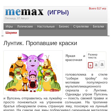
Всего 517 игр
(ИГРЫ)
Пятница, 07 Август
Игры
Логические
Настольные
Бизнес
Стрелялки
Бегалки
Шарики
Лунтик. Пропавшие краски
Размер
Яркая и
текста:
красочная
головоломка в стиле
"собери тройку" по
мотивам популярного
мультипликационного
сериала о Лунтике.
Однажды утром Пупсень
и Вупсень отправились на лужайку — поесть свежей травки и
просто понежиться на утреннем солнышке. На тропинке
братья обнаружили очень странную яму, похожую на лунный
кратер. На самом дне ямы поблескивал сиреневым металлом