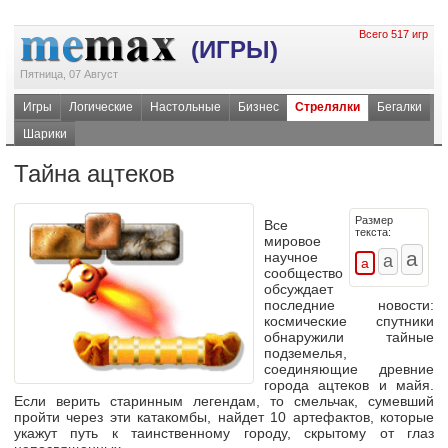
Всего 517 игр
(ИГРЫ)
Пятница, 07 Август
Игры
Логические
Настольные
Бизнес
Стрелялки
Бегалки
Шарики
Тайна ацтеков
Размер
Все
текста:
мировое
научное
сообщество
обсуждает
последние новости:
космические спутники
обнаружили тайные
подземелья,
соединяющие древние
города ацтеков и майя.
Если верить старинным легендам, то смельчак, сумевший
пройти через эти катакомбы, найдет 10 артефактов, которые
укажут путь к таинственному городу, скрытому от глаз