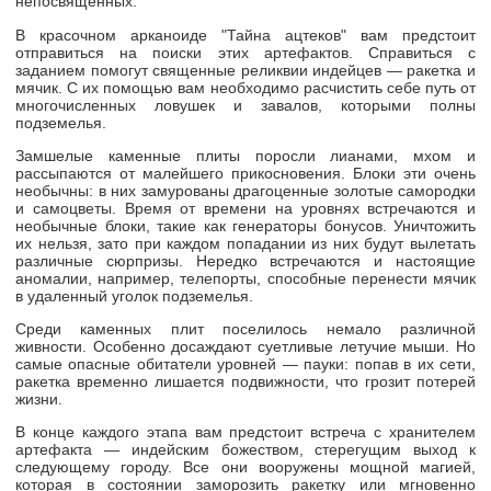
непосвященных.
В красочном арканоиде "
Тайна ацтеков
" вам предстоит
отправиться на поиски этих артефактов. Справиться с
заданием помогут священные реликвии индейцев — ракетка и
мячик. С их помощью вам необходимо расчистить себе путь от
многочисленных ловушек и завалов, которыми полны
подземелья.
Замшелые каменные плиты поросли лианами, мхом и
рассыпаются от малейшего прикосновения. Блоки эти очень
необычны: в них замурованы драгоценные золотые самородки
и самоцветы. Время от времени на уровнях встречаются и
необычные блоки, такие как генераторы бонусов. Уничтожить
их нельзя, зато при каждом попадании из них будут вылетать
различные сюрпризы. Нередко встречаются и настоящие
аномалии, например, телепорты, способные перенести мячик
в удаленный уголок подземелья.
Среди каменных плит поселилось немало различной
живности. Особенно досаждают суетливые летучие мыши. Но
самые опасные обитатели уровней — пауки: попав в их сети,
ракетка временно лишается подвижности, что грозит потерей
жизни.
В конце каждого этапа вам предстоит встреча с хранителем
артефакта — индейским божеством, стерегущим выход к
следующему городу. Все они вооружены мощной магией,
которая в состоянии заморозить ракетку или мгновенно