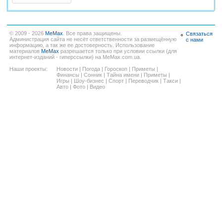
© 2009 - 2026
MeMax
. Все права защищены.
Связаться
Администрация сайта не несёт ответственности за размещённую
с нами
информацию, а так же ее достоверность. Использование
материалов
MeMax
разрешается только при условии ссылки (для
интернет-изданий - гиперссылки) на MeMax.com.ua.
Наши проекты:
Новости
|
Погода
|
Гороскоп
|
Приметы
|
Финансы
|
Сонник
|
Тайна имени
|
Приметы
|
Игры
|
Шоу-бизнес
|
Спорт
|
Переводчик
|
Такси
|
Авто
|
Фото
|
Видео