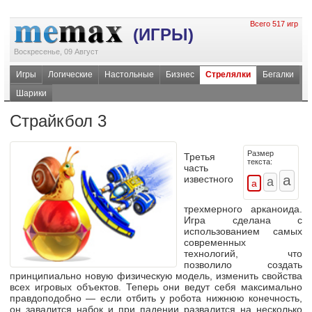
Всего 517 игр
(ИГРЫ)
Воскресенье, 09 Август
Игры
Логические
Настольные
Бизнес
Стрелялки
Бегалки
Шарики
Страйкбол 3
Размер
Третья
текста:
часть
известного
трехмерного арканоида.
Игра сделана с
использованием самых
современных
технологий, что
позволило создать
принципиально новую физическую модель, изменить свойства
всех игровых объектов. Теперь они ведут себя максимально
правдоподобно — если отбить у робота нижнюю конечность,
он завалится набок и при падении развалится на несколько