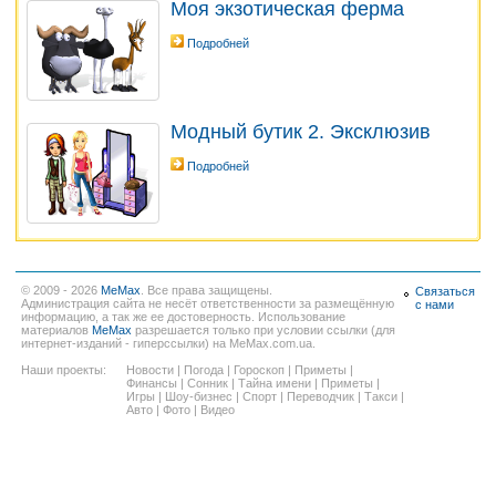
Моя экзотическая ферма
Подробней
Модный бутик 2. Эксклюзив
Подробней
© 2009 - 2026
MeMax
. Все права защищены.
Связаться
Администрация сайта не несёт ответственности за размещённую
с нами
информацию, а так же ее достоверность. Использование
материалов
MeMax
разрешается только при условии ссылки (для
интернет-изданий - гиперссылки) на MeMax.com.ua.
Наши проекты:
Новости
|
Погода
|
Гороскоп
|
Приметы
|
Финансы
|
Сонник
|
Тайна имени
|
Приметы
|
Игры
|
Шоу-бизнес
|
Спорт
|
Переводчик
|
Такси
|
Авто
|
Фото
|
Видео