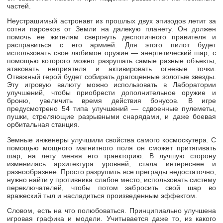
частей.
Неустрашимый астронавт из прошлых двух эпизодов летит за
сотни парсеков от Земли на далекую планету. Он должен
помочь ее жителям свергнуть деспотичного правителя и
расправиться с его армией. Для этого пилот будет
использовать свое любимое оружие — энергетический шар, с
помощью которого можно разрушать самые разные объекты,
атаковать неприятеля и активировать огневые точки.
Отважный герой будет собирать драгоценные золотые звезды.
Эту игровую валюту можно использовать в Лаборатории
улучшений, чтобы приобрести дополнительное оружие и
броню, увеличить время действия бонусов. В игре
предусмотрено 54 типа улучшений — сдвоенные пулеметы,
пушки, стреляющие разрывными снарядами, и даже боевая
орбитальная станция.
Земные инженеры улучшили свойства самого космоскутера. С
помощью мощного магнитного поля он сможет притягивать
шар, на лету меняя его траекторию. В лучшую сторону
изменилась архитектура уровней, стала интереснее и
разнообразнее. Просто разрушить все преграды недостаточно,
нужно найти у противника слабое место, использовать систему
переключателей, чтобы потом забросить свой шар во
вражеский тыл и насладиться произведенным эффектом.
Словом, есть на что полюбоваться. Принципиально улучшена
игровая графика и модели. Учитывается даже то, из какого