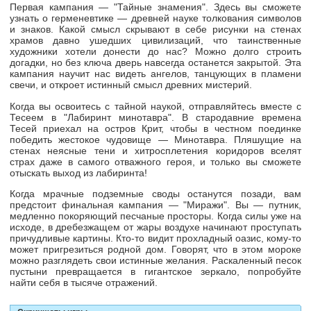
Первая кампания — "Тайные знамения". Здесь вы сможете
узнать о герменевтике — древней науке толкования символов
и знаков. Какой смысл скрывают в себе рисунки на стенах
храмов давно ушедших цивилизаций, что таинственные
художники хотели донести до нас? Можно долго строить
догадки, но без ключа дверь навсегда останется закрытой. Эта
кампания научит нас видеть ангелов, танцующих в пламени
свечи, и откроет истинный смысл древних мистерий.
Когда вы освоитесь с тайной наукой, отправляйтесь вместе с
Тесеем в "Лабиринт минотавра". В стародавние времена
Тесей приехал на остров Крит, чтобы в честном поединке
победить жестокое чудовище — Минотавра. Пляшущие на
стенах неясные тени и хитросплетения коридоров вселят
страх даже в самого отважного героя, и только вы сможете
отыскать выход из лабиринта!
Когда мрачные подземные своды останутся позади, вам
предстоит финальная кампания — "Миражи". Вы — путник,
медленно покоряющий песчаные просторы. Когда силы уже на
исходе, в дребезжащем от жары воздухе начинают проступать
причудливые картины.
Кто-то
видит прохладный оазис,
кому-то
может пригрезиться родной дом. Говорят, что в этом мороке
можно разглядеть свои истинные желания. Раскаленный песок
пустыни превращается в гигантское зеркало, попробуйте
найти себя в тысяче отражений.