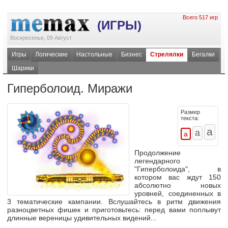
Всего 517 игр
(ИГРЫ)
Воскресенье, 09 Август
Игры
Логические
Настольные
Бизнес
Стрелялки
Бегалки
Шарики
Гиперболоид. Миражи
Размер
текста:
Продолжение
легендарного
"Гиперболоида", в
котором вас ждут 150
абсолютно новых
уровней, соединенных в
3 тематические кампании. Вслушайтесь в ритм движения
разноцветных фишек и приготовьтесь: перед вами поплывут
длинные вереницы удивительных видений...