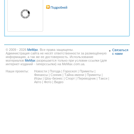
Подробней
© 2009 - 2026
MeMax
. Все права защищены.
Связаться
Администрация сайта не несёт ответственности за размещённую
с нами
информацию, а так же ее достоверность. Использование
материалов
MeMax
разрешается только при условии ссылки (для
интернет-изданий - гиперссылки) на MeMax.com.ua.
Наши проекты:
Новости
|
Погода
|
Гороскоп
|
Приметы
|
Финансы
|
Сонник
|
Тайна имени
|
Приметы
|
Игры
|
Шоу-бизнес
|
Спорт
|
Переводчик
|
Такси
|
Авто
|
Фото
|
Видео