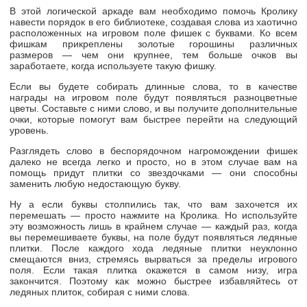
В этой логической аркаде вам необходимо помочь Кролику
навести порядок в его библиотеке, создавая слова из хаотично
расположенных на игровом поле фишек с буквами. Ко всем
фишкам прикреплены золотые горошины различных
размеров — чем они крупнее, тем больше очков вы
заработаете, когда используете такую фишку.
Если вы будете собирать длинные слова, то в качестве
награды на игровом поле будут появляться разноцветные
цветы. Составьте с ними слово, и вы получите дополнительные
очки, которые помогут вам быстрее перейти на следующий
уровень.
Разглядеть слово в беспорядочном нагромождении фишек
далеко не всегда легко и просто, но в этом случае вам на
помощь придут плитки со звездочками — они способны
заменить любую недостающую букву.
Ну а если буквы столпились так, что вам захочется их
перемешать — просто нажмите на Кролика. Но используйте
эту возможность лишь в крайнем случае — каждый раз, когда
вы перемешиваете буквы, на поле будут появляться ледяные
плитки. После каждого хода ледяные плитки неуклонно
смещаются вниз, стремясь вырваться за пределы игрового
поля. Если такая плитка окажется в самом низу, игра
закончится. Поэтому как можно быстрее избавляйтесь от
ледяных плиток, собирая с ними слова.