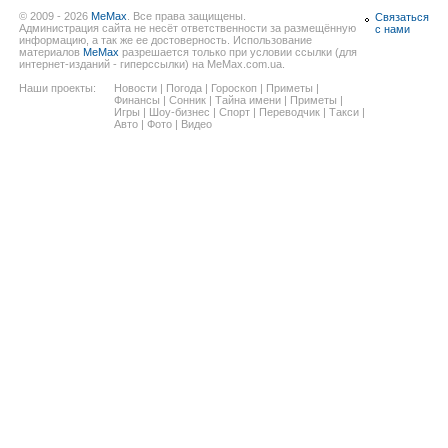
© 2009 - 2026
MeMax
. Все права защищены.
Связаться
Администрация сайта не несёт ответственности за размещённую
с нами
информацию, а так же ее достоверность. Использование
материалов
MeMax
разрешается только при условии ссылки (для
интернет-изданий - гиперссылки) на MeMax.com.ua.
Наши проекты:
Новости
|
Погода
|
Гороскоп
|
Приметы
|
Финансы
|
Сонник
|
Тайна имени
|
Приметы
|
Игры
|
Шоу-бизнес
|
Спорт
|
Переводчик
|
Такси
|
Авто
|
Фото
|
Видео