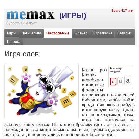
Всего 517 игр
(ИГРЫ)
Суббота, 08 Август
Игры
Логические
Настольные
Бизнес
Стрелялки
Бегалки
Шарики
Игра слов
Размер
Как-то
раз
текста:
Кролик
перебирал
старинные
фолианты
на верхних полках своей
библиотеки, чтобы найти
среди них
какую-нибудь
интересную книгу. Долго
он перекладывал тома,
пока не наткнулся на
забытую книгу сказок. Но стоило Кролику взять ее в лапы —
неожиданно все книги посыпались вниз, буквы отделились от
их страниц и перепутались в полнейшем беспорядке.