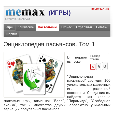
Всего 517 игр
(ИГРЫ)
Суббота, 08 Август
Игры
Логические
Настольные
Бизнес
Стрелялки
Бегалки
Шарики
Энциклопедия пасьянсов. Том 1
Размер
В первом
текста:
выпуске
"Энциклопедии
пасьянсов" вас ждет 100
увлекательных карточных
игр различной
сложности. Среди них вы
найдете как хорошо
знакомые игры, такие как "Веер", "Пирамида", "Свободная
ячейка", так и множество других, абсолютно уникальных
вариаций популярных пасьянсов.