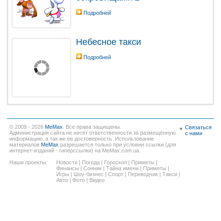
Подробней
Небесное такси
Подробней
© 2009 - 2026
MeMax
. Все права защищены.
Связаться
Администрация сайта не несёт ответственности за размещённую
с нами
информацию, а так же ее достоверность. Использование
материалов
MeMax
разрешается только при условии ссылки (для
интернет-изданий - гиперссылки) на MeMax.com.ua.
Наши проекты:
Новости
|
Погода
|
Гороскоп
|
Приметы
|
Финансы
|
Сонник
|
Тайна имени
|
Приметы
|
Игры
|
Шоу-бизнес
|
Спорт
|
Переводчик
|
Такси
|
Авто
|
Фото
|
Видео