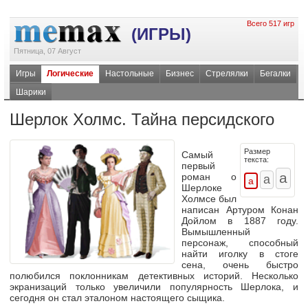
Всего 517 игр
(ИГРЫ)
Пятница, 07 Август
Игры
Логические
Настольные
Бизнес
Стрелялки
Бегалки
Шарики
Шерлок Холмс. Тайна персидского
Размер
Самый
текста:
первый
роман о
Шерлоке
Холмсе был
написан Артуром Конан
Дойлом в 1887 году.
Вымышленный
персонаж, способный
найти иголку в стоге
сена, очень быстро
полюбился поклонникам детективных историй. Несколько
экранизаций только увеличили популярность Шерлока, и
сегодня он стал эталоном настоящего сыщика.