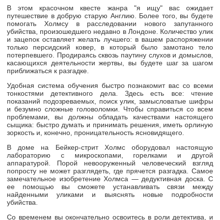
В этом красочном квесте жанра "я ищу" вас ожидает
путешествие в добрую старую Англию. Более того, вы будете
помогать Холмсу в расследовании нового запутанного
убийства, произошедшего недавно в Лондоне. Количество улик
и зацепок оставляет желать лучшего: в вашем распоряжении
только персидский ковер, в который было замотано тело
потерпевшего. Продираясь сквозь паутину слухов и домыслов,
касающихся деятельности жертвы, вы будете шаг за шагом
приближаться к разгадке.
Удобная система обучения быстро познакомит вас со всеми
тонкостями детективного дела. Здесь есть все: чтение
показаний подозреваемых, поиск улик, замысловатые шифры
и безумно сложные головоломки. Чтобы справиться со всем
проблемами, вы должны обладать качествами настоящего
сыщика: быстро думать и принимать решения, иметь орлиную
зоркость и, конечно, проницательность ясновидящего.
В доме на
Бейкер-стрит
Холмс оборудовал настоящую
лабораторию с микроскопами, горелками и другой
аппаратурой. Порой невооруженный человеческий взгляд
попросту не может разглядеть, где прячется разгадка. Самое
замечательное изобретение Холмса — дедуктивная доска. С
ее помощью вы сможете устанавливать связи между
найденными уликами и выяснять новые подробности
убийства.
Со временем вы окончательно освоитесь в роли детектива, и