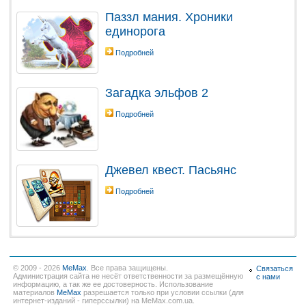
Паззл мания. Хроники
единорога
Подробней
Загадка эльфов 2
Подробней
Джевел квест. Пасьянс
Подробней
© 2009 - 2026
MeMax
. Все права защищены.
Связаться
Администрация сайта не несёт ответственности за размещённую
с нами
информацию, а так же ее достоверность. Использование
материалов
MeMax
разрешается только при условии ссылки (для
интернет-изданий - гиперссылки) на MeMax.com.ua.