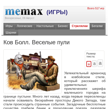
Всего 517 игр
(ИГРЫ)
Воскресенье, 09 Август
Игры
Логические
Настольные
Бизнес
Стрелялки
Бегалки
Шарики
Ков Болл. Веселые пули
Размер
текста:
Увлекательный арканоид
в ковбойском стиле,
который расскажет об
удивительных
приключениях шерифа
маленького городка на
границе пустыни. Много лет назад, когда первые переселенцы
начали осваивать бескрайние просторы Дикого Запада, там
стали происходить странные события. Загадочные бесплотные
существа грабили банки и проходящие поезда, разоряли