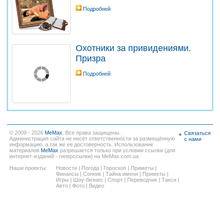
Подробней
Охотники за привидениями.
Призра
Подробней
© 2009 - 2026
MeMax
. Все права защищены.
Связаться
Администрация сайта не несёт ответственности за размещённую
с нами
информацию, а так же ее достоверность. Использование
материалов
MeMax
разрешается только при условии ссылки (для
интернет-изданий - гиперссылки) на MeMax.com.ua.
Наши проекты:
Новости
|
Погода
|
Гороскоп
|
Приметы
|
Финансы
|
Сонник
|
Тайна имени
|
Приметы
|
Игры
|
Шоу-бизнес
|
Спорт
|
Переводчик
|
Такси
|
Авто
|
Фото
|
Видео