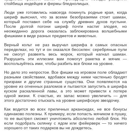
стойбища индейцев и фермы бледнолицых.
Люди уже готовились навсегда покинуть родные края, когда
шериф выяснил, что за всеми безобразиями стоит шаман,
который поставил себе на службу древних духов пустыни.
После долгой погони шериф почти настиг злодея, но
неожиданно дорога оказалась заблокирована волшебными
фишками в виде разных предметов и животных.
Верный кольт не раз выручал шерифа в самых опасных
переделках, но тут и он оказался бессилен: серебряные пули
не смогут развеять весь морок, который нагнал шаман.
Разрушить эти иллюзии вам помогут ракетка и мячик —
воспользуйтесь ими, чтобы разбить все блоки на уровне.
Но дело это непростое. Все фишки на игровом поле обладают
разными свойствами, вдобавок между ними частенько бродят
призраки и другие странные существа. Они появляются на
уровне из огненных разломов и пытаются запустить в шерифа
куском раскаленной лавы, а это может привести к потере
одной жизни. К счастью, их запас можно увеличить — для
этого достаточно отыскать на уровне шерифскую звездочку.
Как водится во всех приличных арканоидах, не все бонусы
одинаково полезны. К примеру, если попасть мячиком в пушку,
то ее выстрел сможет уничтожить абсолютно любой блок. Но
если подобрать склянку с ядом или фейерверк — то ничего
хорошего от таких подарков вы не дождетесь.