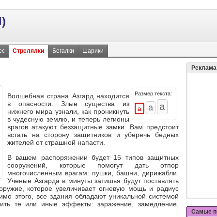
)
ес
Стрелялки
Бегалки
Шарики
Реклама
Размер текста:
Волшебная страна Азгард находится
в опасности. Злые существа из
нижнего мира узнали, как проникнуть
в чудесную землю, и теперь легионы
врагов атакуют беззащитные замки. Вам предстоит
встать на сторону защитников и уберечь бедных
жителей от страшной напасти.
В вашем распоряжении будет 15 типов защитных
сооружений, которые помогут дать отпор
многочисленным врагам: пушки, башни, дирижабли.
Ученые Азгарда в минуты затишья будут поставлять
ружие, которое увеличивает огневую мощь и радиус
имо этого, все здания обладают уникальной системой
вить те или иные эффекты: заражение, замедление,
Самые п