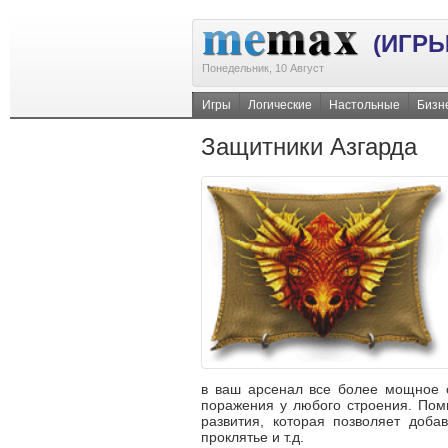
(ИГРЫ
Понедельник, 10 Август
Игры
Логические
Настольные
Бизн
Защитники Азгарда
в ваш арсенал все более мощное о
поражения у любого строения. Пом
развития, которая позволяет доба
проклятье и т.д.