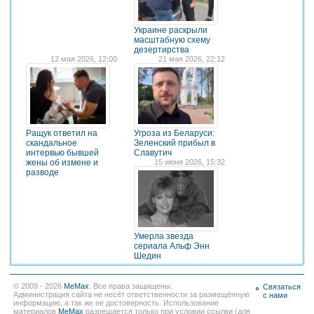
Украине раскрыли
масштабную схему
дезертирства
12 мая 2026, 12:00
21 мая 2026, 22:12
Ращук ответил на
Угроза из Беларуси:
скандальное
Зеленский прибыл в
интервью бывшей
Славутич
жены об измене и
15 июня 2026, 15:32
разводе
Умерла звезда
сериала Альф Энн
Шедин
© 2009 - 2026
MeMax
. Все права защищены.
Связаться
Администрация сайта не несёт ответственности за размещённую
с нами
информацию, а так же ее достоверность. Использование
материалов
MeMax
разрешается только при условии ссылки (для