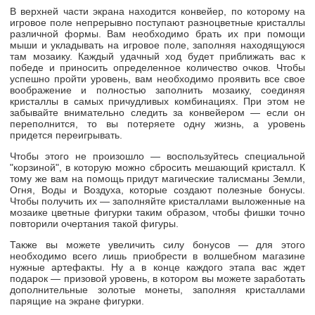
В верхней части экрана находится конвейер, по которому на
игровое поле непрерывно поступают разноцветные кристаллы
различной формы. Вам необходимо брать их при помощи
мыши и укладывать на игровое поле, заполняя находящуюся
там мозаику. Каждый удачный ход будет приближать вас к
победе и приносить определенное количество очков. Чтобы
успешно пройти уровень, вам необходимо проявить все свое
воображение и полностью заполнить мозаику, соединяя
кристаллы в самых причудливых комбинациях. При этом не
забывайте внимательно следить за конвейером — если он
переполнится, то вы потеряете одну жизнь, а уровень
придется переигрывать.
Чтобы этого не произошло — воспользуйтесь специальной
"корзиной", в которую можно сбросить мешающий кристалл. К
тому же вам на помощь придут магические талисманы Земли,
Огня, Воды и Воздуха, которые создают полезные бонусы.
Чтобы получить их — заполняйте кристаллами выложенные на
мозаике цветные фигурки таким образом, чтобы фишки точно
повторили очертания такой фигуры.
Также вы можете увеличить силу бонусов — для этого
необходимо всего лишь приобрести в волшебном магазине
нужные артефакты. Ну а в конце каждого этапа вас ждет
подарок — призовой уровень, в котором вы можете заработать
дополнительные золотые монеты, заполняя кристаллами
парящие на экране фигурки.