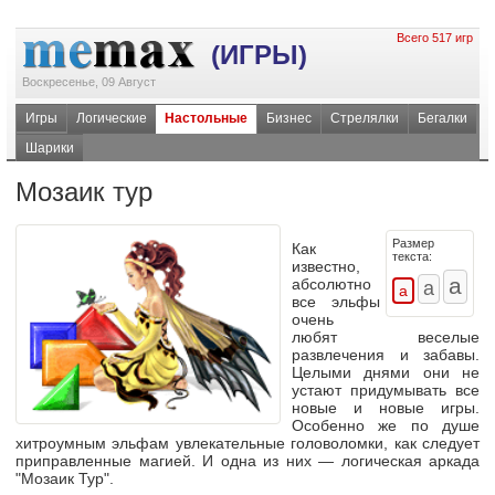
Всего 517 игр
(ИГРЫ)
Воскресенье, 09 Август
Игры
Логические
Настольные
Бизнес
Стрелялки
Бегалки
Шарики
Мозаик тур
Размер
Как
текста:
известно,
абсолютно
все эльфы
очень
любят веселые
развлечения и забавы.
Целыми днями они не
устают придумывать все
новые и новые игры.
Особенно же по душе
хитроумным эльфам увлекательные головоломки, как следует
приправленные магией. И одна из них — логическая аркада
"Мозаик Тур".