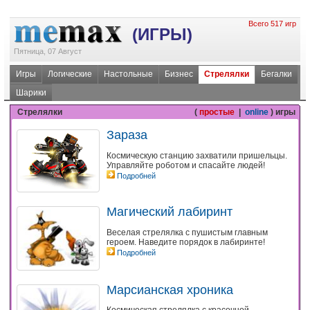
Всего 517 игр
(ИГРЫ)
Пятница, 07 Август
Игры
Логические
Настольные
Бизнес
Стрелялки
Бегалки
Шарики
Стрелялки
(
простые
|
online
) игры
Зараза
Космическую станцию захватили пришельцы.
Управляйте роботом и спасайте людей!
Подробней
Магический лабиринт
Веселая стрелялка с пушистым главным
героем. Наведите порядок в лабиринте!
Подробней
Марсианская хроника