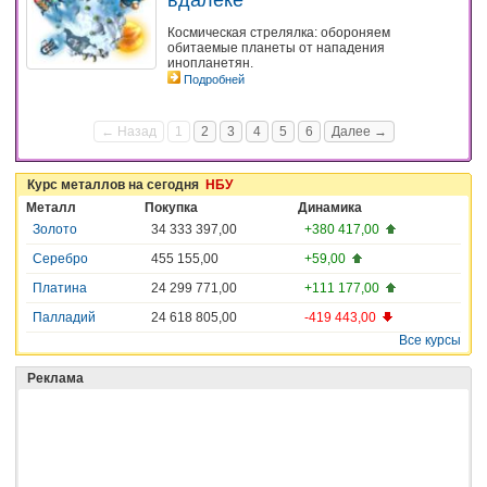
вдалеке
Космическая стрелялка: обороняем
обитаемые планеты от нападения
инопланетян.
Подробней
← Назад
1
2
3
4
5
6
Далее →
Курс металлов на сегодня
НБУ
Металл
Покупка
Динамика
Золото
34 333 397,00
+380 417,00
Серебро
455 155,00
+59,00
Платина
24 299 771,00
+111 177,00
Палладий
24 618 805,00
-419 443,00
Все курсы
Реклама