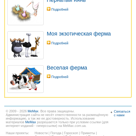
Пернатый нянь
Подробней
Моя экзотическая ферма
Подробней
Веселая ферма
Подробней
© 2009 - 2026
MeMax
. Все права защищены.
Связаться
Администрация сайта не несёт ответственности за размещённую
с нами
информацию, а так же ее достоверность. Использование
материалов
MeMax
разрешается только при условии ссылки (для
интернет-изданий - гиперссылки) на MeMax.com.ua.
Наши проекты:
Новости
|
Погода
|
Гороскоп
|
Приметы
|