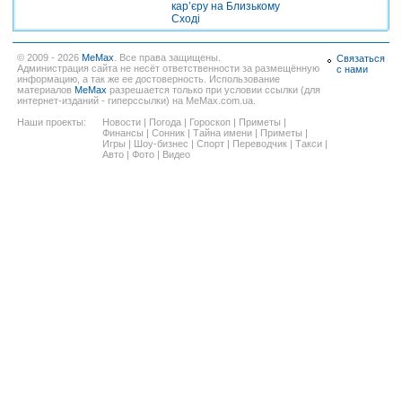
кар’єру на Близькому
Сході
© 2009 - 2026
MeMax
. Все права защищены.
Связаться
Администрация сайта не несёт ответственности за размещённую
с нами
информацию, а так же ее достоверность. Использование
материалов
MeMax
разрешается только при условии ссылки (для
интернет-изданий - гиперссылки) на MeMax.com.ua.
Наши проекты:
Новости
|
Погода
|
Гороскоп
|
Приметы
|
Финансы
|
Сонник
|
Тайна имени
|
Приметы
|
Игры
|
Шоу-бизнес
|
Спорт
|
Переводчик
|
Такси
|
Авто
|
Фото
|
Видео