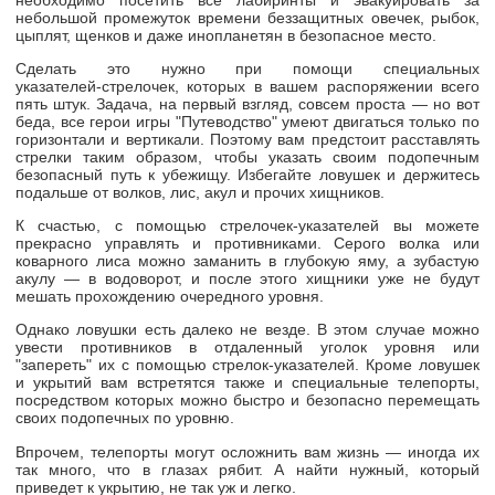
небольшой промежуток времени беззащитных овечек, рыбок,
цыплят, щенков и даже инопланетян в безопасное место.
Сделать это нужно при помощи специальных
указателей-стрелочек
, которых в вашем распоряжении всего
пять штук. Задача, на первый взгляд, совсем проста — но вот
беда, все герои игры "
Путеводство
" умеют двигаться только по
горизонтали и вертикали. Поэтому вам предстоит расставлять
стрелки таким образом, чтобы указать своим подопечным
безопасный путь к убежищу. Избегайте ловушек и держитесь
подальше от волков, лис, акул и прочих хищников.
К счастью, с помощью
стрелочек-указателей
вы можете
прекрасно управлять и противниками. Серого волка или
коварного лиса можно заманить в глубокую яму, а зубастую
акулу — в водоворот, и после этого хищники уже не будут
мешать прохождению очередного уровня.
Однако ловушки есть далеко не везде. В этом случае можно
увести противников в отдаленный уголок уровня или
"запереть" их с помощью
стрелок-указателей
. Кроме ловушек
и укрытий вам встретятся также и специальные телепорты,
посредством которых можно быстро и безопасно перемещать
своих подопечных по уровню.
Впрочем, телепорты могут осложнить вам жизнь — иногда их
так много, что в глазах рябит. А найти нужный, который
приведет к укрытию, не так уж и легко.