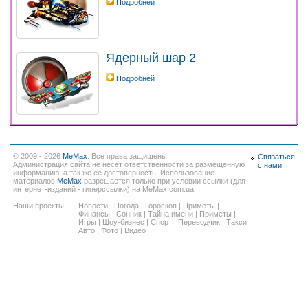
Подробней
Ядерный шар 2
Подробней
© 2009 - 2026
MeMax
. Все права защищены.
Связаться
Администрация сайта не несёт ответственности за размещённую
с нами
информацию, а так же ее достоверность. Использование
материалов
MeMax
разрешается только при условии ссылки (для
интернет-изданий - гиперссылки) на MeMax.com.ua.
Наши проекты:
Новости
|
Погода
|
Гороскоп
|
Приметы
|
Финансы
|
Сонник
|
Тайна имени
|
Приметы
|
Игры
|
Шоу-бизнес
|
Спорт
|
Переводчик
|
Такси
|
Авто
|
Фото
|
Видео