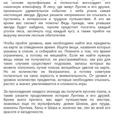
на основе мультфильма и полностью воссоздает его
сказочную атмосферу. В лесу, где живут Лунтик и его друзья,
произошло удивительное событие: с неба упала самая
настоящая звезда. Друзья решили непременно ее отыскать и
пустились в интересное и трудное путешествие. А кто же
кроме вас сможет им помочь! Ведь прежде, чем упавшая
звезда будет найдена, героям предстоит посетить каждый
уголок леса, заглянуть под каждый куст, а также прийти на
выручку многим лесным обитателям.
Чтобы пройти уровень, вам необходимо найти все предметы
на карте за отведенное время. Ищите вещи, названия которых
указаны в списке, и собирайте их. Помните о том, что время
ограничено, а потому не мешкайте. Если же найти нужную
вещь никак не получается, не расстраивайтесь: как раз для
таких случаев существуют подсказки, запасы которых вы
можете пополнить путем поиска волшебных цветов на карте.
Но их количество не безгранично, а потому советуем
полагаться на свою зоркость и внимательность. От уровня к
уровню количество предметов, которые необходимо отыскать,
растет, а значит, увеличивается и сложность игры.
За прохождение каждого эпизода вы получите кусочек пазла, а
также узнаете продолжение истории Лунтика и его друзей.
Кроме всего прочего, вас ждет путешествие по местам,
знакомых еще по мультфильму: домик Шнюка, дно пруда,
комнаты Лунтика, Капы и Шера и, конечно же, лес во всей его
красоте и загадочности.