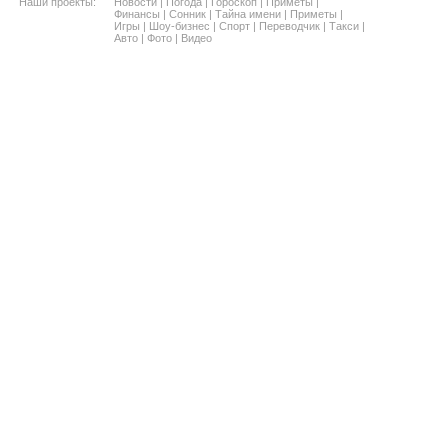
Наши проекты:
Новости
|
Погода
|
Гороскоп
|
Приметы
|
Финансы
|
Сонник
|
Тайна имени
|
Приметы
|
Игры
|
Шоу-бизнес
|
Спорт
|
Переводчик
|
Такси
|
Авто
|
Фото
|
Видео