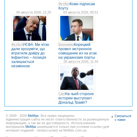
Футбол
Комо підписав
Коуту
06 августа 2026, 21:25
03 августа 2026, 00:51
Футбол
УЄФА: Ми чітко
Економіка
Корецкий
дали зрозуміти, що
провел экстренное
втратили довіру до
совещание из-за атак
Інфантіно – позиція
на украинские порты
залишається
06 августа 2026, 11:34
незмінною
Світ
На чьей стороне
истории выступает
Дональд Трамп?
© 2009 - 2026
MeMax
. Все права защищены.
Связаться
Администрация сайта не несёт ответственности за размещённую
с нами
информацию, а так же ее достоверность. Использование
материалов
MeMax
разрешается только при условии ссылки (для
интернет-изданий - гиперссылки) на MeMax.com.ua.