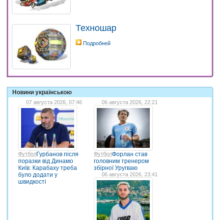
Техношар
Подробней
Новини українською
07 августа 2026, 07:46
06 августа 2026, 22:21
Футбол
Гурбанов після
Футбол
Форлан став
поразки від Динамо
головним тренером
Київ: Карабаху треба
збірної Уругваю
було додати у
06 августа 2026, 23:41
швидкості