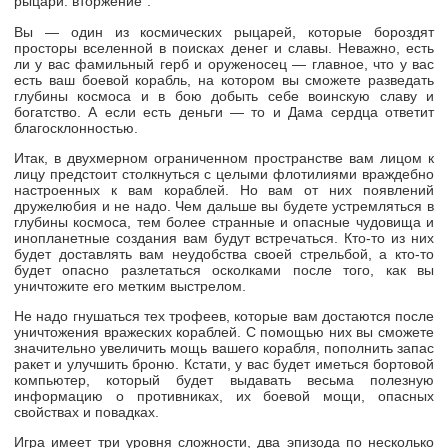
рыцари: вторжение".
Вы — один из космических рыцарей, которые бороздят
просторы вселенной в поисках денег и славы. Неважно, есть
ли у вас фамильный герб и оруженосец — главное, что у вас
есть ваш боевой корабль, на котором вы сможете разведать
глубины космоса и в бою добыть себе воинскую славу и
богатство. А если есть деньги — то и Дама сердца ответит
благосклонностью.
Итак, в двухмерном ограниченном пространстве вам лицом к
лицу предстоит столкнуться с целыми флотилиями враждебно
настроенных к вам кораблей. Но вам от них появлений
дружелюбия и не надо. Чем дальше вы будете устремляться в
глубины космоса, тем более странные и опасные чудовища и
инопланетные создания вам будут встречаться.
Кто-то
из них
будет доставлять вам неудобства своей стрельбой, а
кто-то
будет опасно разлетаться осколками после того, как вы
уничтожите его метким выстрелом.
Не надо гнушаться тех трофеев, которые вам достаются после
уничтожения вражеских кораблей. С помощью них вы сможете
значительно увеличить мощь вашего корабля, пополнить запас
ракет и улучшить броню. Кстати, у вас будет иметься бортовой
компьютер, который будет выдавать весьма полезную
информацию о противниках, их боевой мощи, опасных
свойствах и повадках.
Игра имеет три уровня сложности, два эпизода по несколько