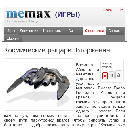
Всего 517 игр
(ИГРЫ)
Воскресенье, 09 Август
Игры
Логические
Настольные
Бизнес
Стрелялки
Бегалки
Шарики
Космические рыцари. Вторжение
Размер
Времена
текста:
Айвенго и
Квентина
Дорварда
уже давно
миновали. Вместо Гроба
Господня, Авалона и
Грааля рыцари
космических пространств
заняты поисками только
одного — золота. Если
вам не чужд авантюризм, если вы не прочь уничтожить на
своем пути
пару-тройку
врагов, чтобы снискать успех и
богатство — добро пожаловать в мир игры "Космические